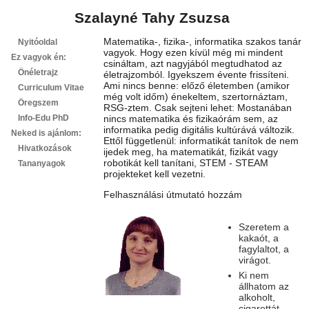
Szalayné Tahy Zsuzsa
Matematika-, fizika-, informatika szakos tanár
Nyitóoldal
vagyok. Hogy ezen kívül még mi mindent
Ez vagyok én:
csináltam, azt nagyjából megtudhatod az
Önéletrajz
életrajzomból. Igyekszem évente frissíteni.
Ami nincs benne: előző életemben (amikor
Curriculum Vitae
még volt időm) énekeltem, szertornáztam,
Öregszem
RSG-ztem. Csak sejteni lehet: Mostanában
Info-Edu PhD
nincs matematika és fizikaórám sem, az
informatika pedig digitális kultúrává változik.
Neked is ajánlom:
Ettől függetlenül: informatikát tanítok de nem
Hivatkozások
ijedek meg, ha matematikát, fizikát vagy
robotikát kell tanítani, STEM - STEAM
Tananyagok
projekteket kell vezetni.
Felhasználási útmutató hozzám
Szeretem a
kakaót, a
fagylaltot, a
virágot.
Ki nem
állhatom az
alkoholt,
cigarettát.