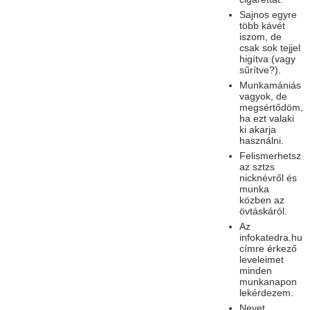
Sajnos egyre
több kávét
iszom, de
csak sok tejjel
higítva (vagy
sűrítve?).
Munkamániás
vagyok, de
megsértődöm,
ha ezt valaki
ki akarja
használni.
Felismerhetsz
az sztzs
nicknévről és
munka
közben az
övtáskáról.
Az
infokatedra.hu
címre érkező
leveleimet
minden
munkanapon
lekérdezem.
Nevet,